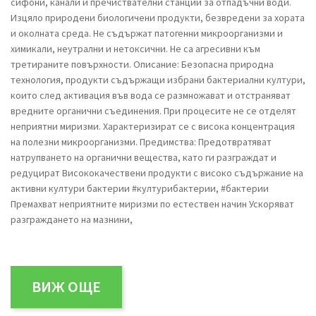
сифони, канали и пречиствателни станции за отпадъчни води.
Изцяло природени биологичени продукти, безвредени за хората
и околната среда. Не съдържат патогенни микроорганизми и
химикали, неутрални и нетоксични. Не са агресивни към
третираните повърхности. Описание: Безопасна природна
технология, продукти съдържащи избрани бактериални култури,
които след активация във вода се размножават и отстраняват
вредните органични съединения. При процесите не се отделят
неприятни миризми. Характеризират се с висока концентрация
на полезни микроорганизми. Предимства: Предотвратяват
натрупването на органични вещества, като ги разграждат и
редуцират Висококачествени продукти с високо съдържание на
активни култури бактерии #културибактерии, #бактерии
Премахват неприятните миризми по естествен начин Ускоряват
разграждането на мазнини,
ВИЖ ОЩЕ