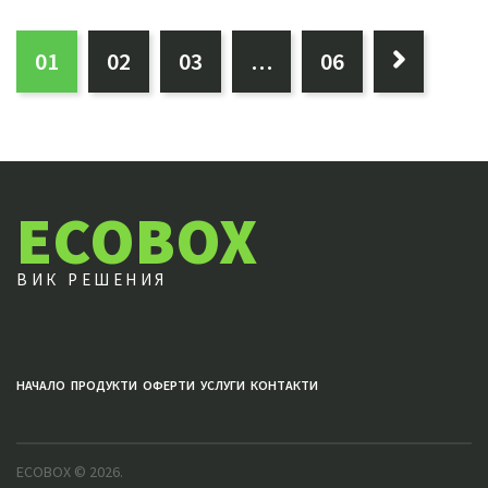
СТРАНИЦА:
0
1
0
2
0
3
…
0
6

ECOBOX
ВИК РЕШЕНИЯ
НАЧАЛО
ПРОДУКТИ
ОФЕРТИ
УСЛУГИ
КОНТАКТИ
ECOBOX
© 2026.