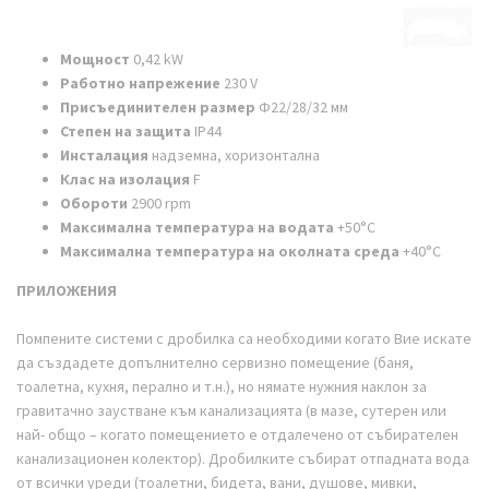
Мощност
0,42 kW
Работно напрежение
230 V
Присъединителен размер
Ф22/28/32 мм
Степен на защита
IP44
Инсталация
надземна, хоризонтална
Клас на изолация
F
Обороти
2900 rpm
Максимална температура на водата
+50°С
Максимална температура на околната среда
+40°С
ПРИЛОЖЕНИЯ
Помпените системи с дробилка са необходими когато Вие искате
да създадете допълнително сервизно помещение (баня,
тоалетна, кухня, перално и т.н.), но нямате нужния наклон за
гравитачно заустване към канализацията (в мазе, сутерен или
най- общо – когато помещението е отдалечено от събирателен
канализационен колектор). Дробилките събират отпадната вода
от всички уреди (тоалетни, бидета, вани, душове, мивки,