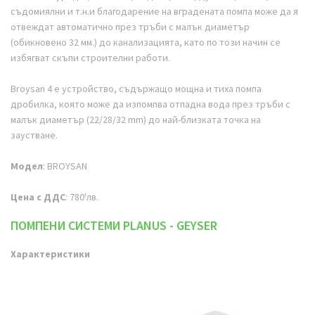
съдомиялни и т.н.и благодарение на вградената помпа може да я
отвеждат автоматично през тръби с малък диаметър
(обикновено 32 мм.) до канализацията, като по този начин се
избягват скъпи строителни работи.
Broysan 4 е устройство, съдържащо мощна и тиха помпа
дробилка, която може да изпомпва отпадна вода през тръби с
малък диаметър (22/28/32 mm) до най-близката точка на
заустване.
Модел
: BROYSAN
Цена с ДДС
: 780'лв.
ПОМПЕНИ СИСТЕМИ PLANUS - GEYSER
Характеристики