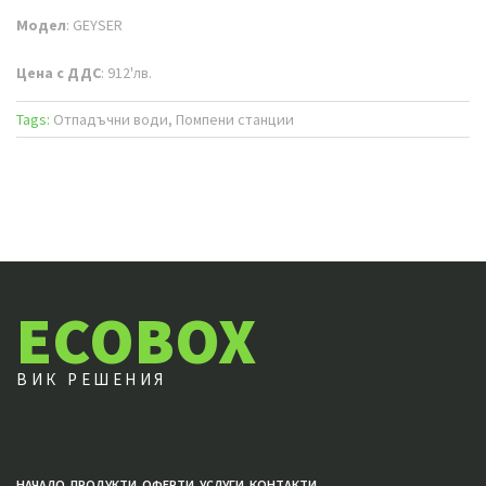
Модел
: GEYSER
Цена с ДДС
: 912'лв.
Tags:
Отпадъчни води, Помпени станции
ECOBOX
ВИК РЕШЕНИЯ
НАЧАЛО
ПРОДУКТИ
ОФЕРТИ
УСЛУГИ
КОНТАКТИ