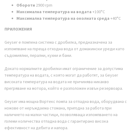
Обороти
2900 rpm
Максимална температура на водата
+100°С
Максимална температура на околната среда
+40°С
ПРИЛОЖЕНИЯ
Geyser е помпена система с дробилка, предназначена за
изпомпване на гореща отходна вода от домакински уреди като
съдомиялни, перални, кухни и бани.
Докато нормалните дробилки имат ограничение за допустима
температура на водата, с която могат да работят, за Geyser
високата температура на водата не причинява никакво
прегряване на мотора, който е разположен извън резервоара.
Geyser има мощна Вортекс помпа за отпадна вода, оборудвана с
ножове от неръждаема стомана, пригодна за работа при
наличието на малки частици, позволяваща изпомпването на
големи количества отпадна вода с гарантирано висока
ефективност на дебита и напора.