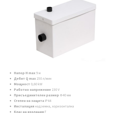
Напор H max
9 м
Дебит Q max
250 л/мин
Мощност
0,60 kW
Работно напрежение
230 V
Присъединителен размер
Ф40 мм
Степен на защита
IP44
Инсталация
надземна, хоризонтална
Клас на изолация
F