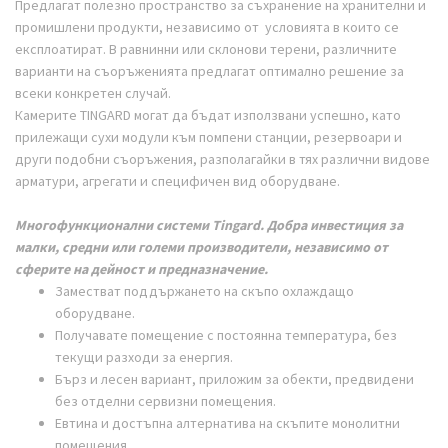
Предлагат полезно пространство за съхранение на хранителни и
промишлени продукти, независимо от условията в които се
експлоатират. В равнинни или склонови терени, различните
варианти на съоръженията предлагат оптимално решение за
всеки конкретен случай.
Камерите TINGARD могат да бъдат използвани успешно, като
прилежащи сухи модули към помпени станции, резервоари и
други подобни съоръжения, разполагайки в тях различни видове
арматури, агрегати и специфичен вид оборудване.
Многофункционални системи Тingard. Добра инвестиция за
малки, средни или големи производители, независимо от
сферите на дейност и предназначение.
Заместват поддържането на скъпо охлаждащо
оборудване.
Получавате помещение с постоянна температура, без
текущи разходи за енергия.
Бърз и лесен вариант, приложим за обекти, предвидени
без отделни сервизни помещения.
Евтина и достъпна алтернатива на скъпите монолитни
помещения.