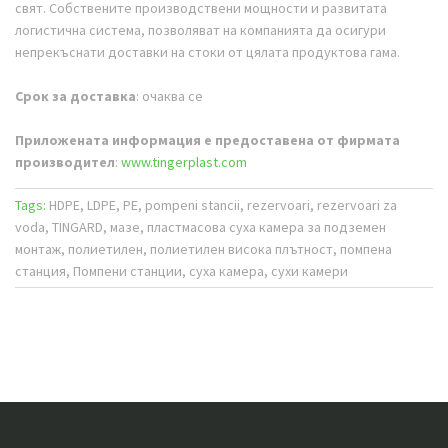
свят. Собствените производствени мощности и развитата
логистична система, позволяват на компанията да осигури
непрекъснати доставки на стоки от цялата продуктова гама.
Срок за доставка
: очаква се
Приложената информация е предоставена от фирмата
производител
:
www.tingerplast.com
Tags:
HDPE, LDPE, PE, pompeni stancii, rezervoari, rezervoari za
voda, TINGARD, мазе, пластмасова суха камера за подземен
монтаж, полиетилен, полиетилен висока плътност, помпена
станция, Помпени станции, суха камера, сухи камери