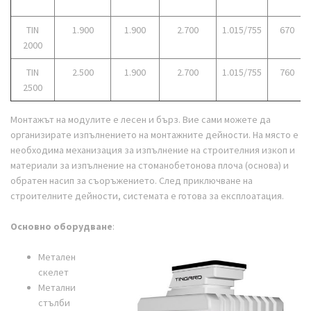
TIN
1.900
1.900
2.700
1.015/755
670
2000
TIN
2.500
1.900
2.700
1.015/755
760
2500
Монтажът на модулите е лесен и бърз.
Вие сами можете да
организирате изпълнението на монтажните дейности. На място е
необходима механизация за изпълнение на строителния изкоп и
материали за изпълнение на стоманобетонова плоча (основа) и
обратен насип за съоръжението. След приключване на
строителните дейности, системата е готова за експлоатация.
Основно оборудване
:
Метален
скелет
Метални
стълби