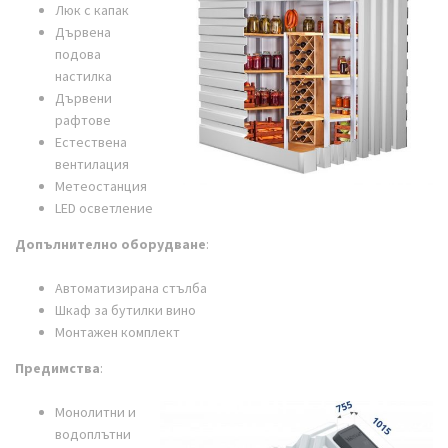
Люк с капак
Дървена
подова
настилка
Дървени
рафтове
Естествена
вентилация
Метеостанция
LED осветление
Допълнително оборудване
:
Автоматизирана стълба
Шкаф за бутилки вино
Монтажен комплект
Предимства
:
Монолитни и
водоплътни