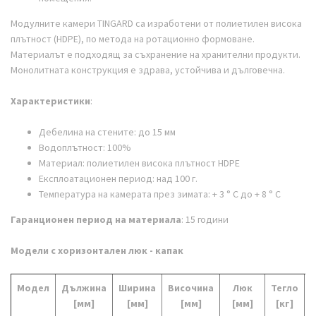
Модулните камери TINGARD са и
зработени от полиетилен висока
плътност (HDPE), по метода на ротационно формоване.
Материалът е подходящ за съхранение на хранителни продукти.
Монолитната конструкция е здрава, устойчива и дълговечна.
Характеристики
:
Дебелина на стените: до 15 мм
Водоплътност: 100%
Материал: полиетилен висока плътност HDPE
Експлоатационен период: над 100 г.
Температура на камерата през зимата: + 3 ° С до + 8 ° С
Гаранционен период на материала
: 15 години
Модели с хоризонтален люк - капак
Модел
Дължина
Ширина
Височина
Люк
Тегло
[мм]
[мм]
[мм]
[мм]
[кг]