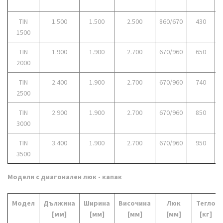
TIN
1.500
1.500
2.500
860/670
430
2
1500
TIN
1.900
1.900
2.700
670/960
650
3
2000
TIN
2.400
1.900
2.700
670/960
740
4
2500
TIN
2.900
1.900
2.700
670/960
850
5
3000
TIN
3.400
1.900
2.700
670/960
950
6
3500
Модели с диагонален люк - капак
Модел
Дължина
Ширина
Височина
Люк
Тегло
[мм]
[мм]
[мм]
[мм]
[кг]