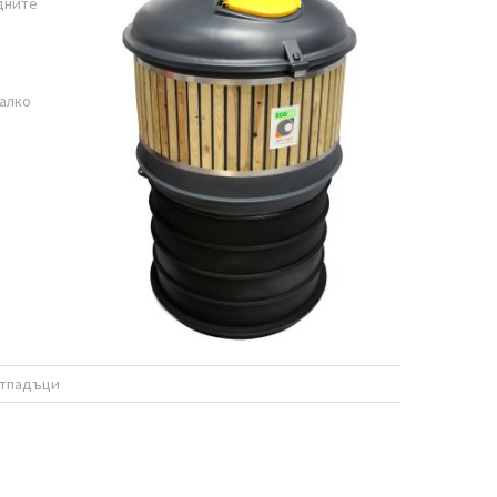
дните
малко
 отпадъци