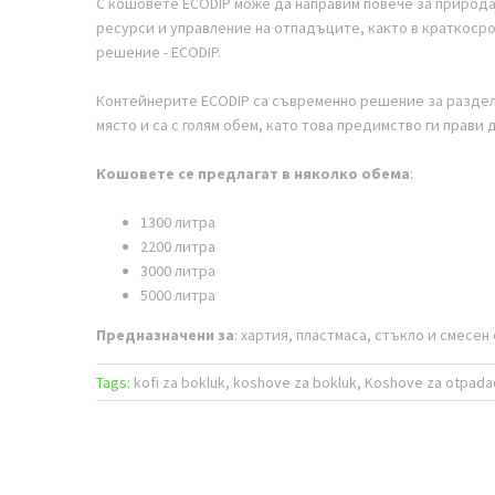
С кошовете ECODIP може да
направим повече за природа
ресурси и
управление на отпадъците
, както в краткоср
решение - ECODIP.
Контейнерите
ECODIP
са съвременно решение за разделн
място и са с голям обем, като това предимство ги прави
Кошовете се предлагат в няколко обема
:
1300 литра
2200 литра
3000 литра
5000 литра
Предназначени за
: хартия, пластмаса, стъкло и смесен
Tags:
kofi za bokluk, koshove za bokluk, Koshove za otpa