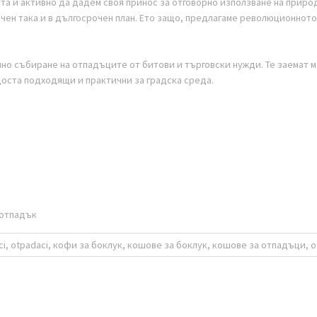
та и активно
да дадем своя принос
за отговорно използване на приро
очен така и в дългосрочен план. Ето защо, предлагаме революционното
о събиране на отпадъците от битови и търговски нужди. Те заемат 
 доста подходящи и практични за градска среда
.
 отпадък
daci, otpadaci, кофи за боклук, кошове за боклук, кошове за отпадъци,