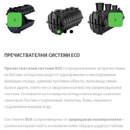
ПРЕЧИСТВАТЕЛНИ СИСТЕМИ ECO
Пречиствателни системи ECO
са предназначени за пречистване
на битови отпадъчни води от еднофамилни и многофамилни
жилищни сгради, административни обекти, производствени
бази и други, които не са свързани към местна канализационна
система. Основните източници на отпадъчните води са всички
санитарно битови съоръжения: тоалетни, бани, перални и
съдомиялни машини и др.
Системите
ECO
са произведени от
шприцован полипропилен
–
усилен материал който е изключително твърд и удароустойчив.