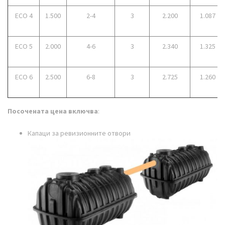
ECO 4
1.500
2-4
3
2.200
1.087
ECO 5
2.000
4-6
3
2.340
1.325
ECO 6
2.500
6-8
3
2.725
1.260
Посочената цена включва
:
Капаци за ревизионните отвори