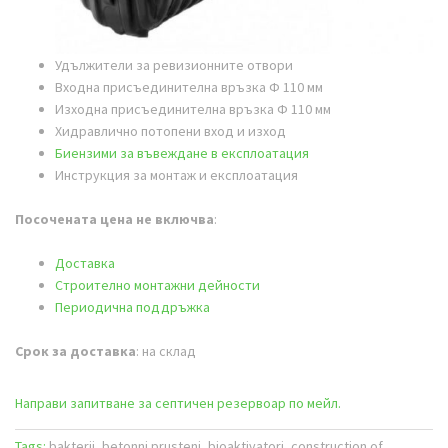
Удължители за ревизионните отвори
Входна присъединителна връзка Ф 110 мм
Изходна присъединителна връзка Ф 110 мм
Хидравлично потопени вход и изход
Биензими за въвеждане в експлоатация
Инструкция за монтаж и експлоатация
Посочената цена не включва
:
Доставка
Строително монтажни дейности
#доставка
Периодична поддръжка
Срок за доставка
: на склад
Направи запитване за септичен резервоар по мейл.
Tags:
bakterii, betonni prusteni, bioaktivatori, construction of