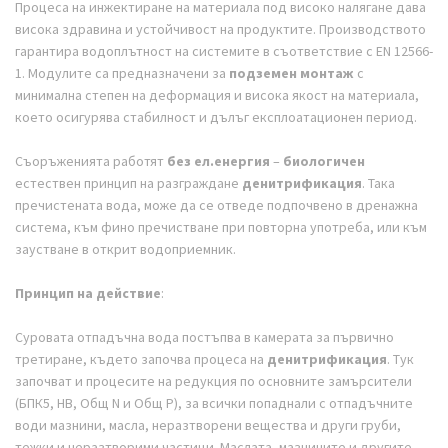
Процеса на инжектиране на материала под високо налягане дава
висока здравина и устойчивост на продуктите. Производството
гарантира водоплътност на системите в съответствие с EN 12566-
1. Модулите са предназначени за
подземен монтаж
с
минимална степен на деформация и висока якост на материала,
което осигурява стабилност и дълъг експлоатационен период.
Съоръженията работят
без ел.енергия
–
биологичен
естествен принцип на разграждане
денитрификация
. Така
пречистената вода, може да се отведе подпочвено в дренажна
система, към фино пречистване при повторна употреба, или към
заустване в открит водоприемник.
Принцип на действие
:
Суровата отпадъчна вода постъпва в камерата за първично
третиране, където започва процеса на
денитрификация
. Тук
започват и процесите на редукция по основните замърсители
(БПК5, НВ, Общ N и Общ Р), за всички попаднали с отпадъчните
води мазнини, масла, неразтворени вещества и други груби,
тежки и неразтворими частици. Маслата, мазнините и другите