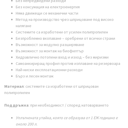
Без непредвидени разходи
Без консумация на електроенергия
Няма движещи се механични части
Метод на производство чрез шприцоване под високо
налягане
Системите са изработени от усилен полипропилен
Безпроблемно вкопаване – оребрени от всички страни
Възможност за модулно разширяване
Възможност за монтаж на биофилтър
Хидравлично потопени вход и изход – без миризми
Самоанкириращ профил против изплаване на резервоара
Най-ниски експлоатационни разходи
Бърз и лесен монтаж
Материал
: системите са изработени от шприцован
полипропилен
Поддръжка
: при необходимост / според натоварването
Уплътнената утайка, която се образува от 1 ЕЖ годишно е
около 200 л.