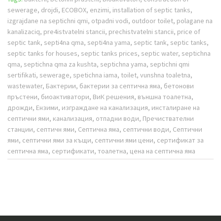
sewerage, drojdi, ECOBOX, enzimi, installation of septic tanks,
izgrajdane na septichni qmi, otpadni vodi, outdoor toilet, polagane na
kanalizaciq, pre4istvatelni stancii, prechistvatelni stancii, price of
septic tank, septi4na qma, septi4na yama, septic tank, septic tanks,
septic tanks for houses, septic tanks prices, septic water, septichna
qma, septichna qma za kushta, septichna yama, septichni qmi
sertifikati, sewerage, spetichna iama, toilet, vunshna toaletna,
wastewater, Бактерии, бактерии за септична яма, бетонови
пръстени, биоактиватори, ВиК решения, външна тоалетна,
дрожди, Ензими, изграждане на канализация, инсталиране на
септични ями, канализация, отпадни води, Пречиствателни
станции, септичн ями, Септична яма, септични води, Септични
ями, септични ями за къщи, септични ями цени, сертификат за
септична яма, сертификати, тоалетна, цена на септична яма