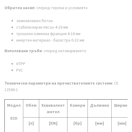
Обратен насип
: според терена и условията
земновлажен бетон
стабилизиран пясък 4-16 мм
трошено-каменна фракция 4-16 мм
инертен материал - баластра 0-32 мм
Използвани тръби
: според натоварването
НТРР
PVC
Технически параметри на пречиствателните системи
: CE
12566-1
Модел
Обем
Еквивалент
Камери
Дължинa
Ширина
жител
ECO
[л]
[ЕЖ]
[бр]
[мм]
[мм]