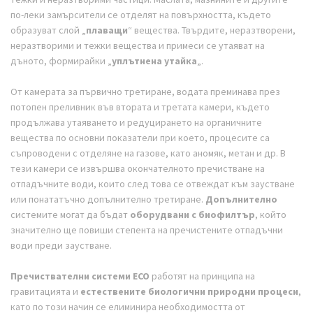
по-леки замърсители се отделят на повърхността, където
образуват слой „
плаващи
“ вещества. Твърдите, неразтворени,
неразтворими и тежки вещества и примеси се утаяват на
дъното, формирайки „
уплътнена утайка
„.
От камерата за първично третиране, водата преминава през
потопен преливник във втората и третата камери, където
продължава утаяването и редуцирането на органичните
вещества по основни показатели при което, процесите са
съпроводени с отделяне на газове, като аномяк, метан и др. В
тези камери се извършва окончателното пречистване на
отпадъчните води, които след това се отвеждат към заустване
или понататъчно допълнително третиране.
Допълнително
системите могат да бъдат
оборудвани с биофилтър
, който
значително ще повиши степента на пречистените отпадъчни
води преди заустване.
Пречиствателни системи ECO
работят на принципа на
гравитацията и
естествените биологични природни процеси
,
като по този начин се елиминира необходимостта от