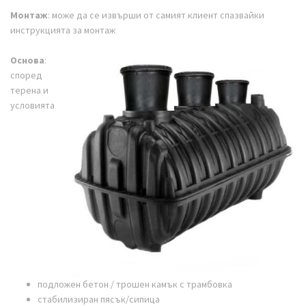
Монтаж
: може да се извърши от самият клиент спазвайки
инструкцията за монтаж
Основа
:
според
терена и
условията
подложен бетон / трошен камък с трамбовка
стабилизиран пясък/сипица