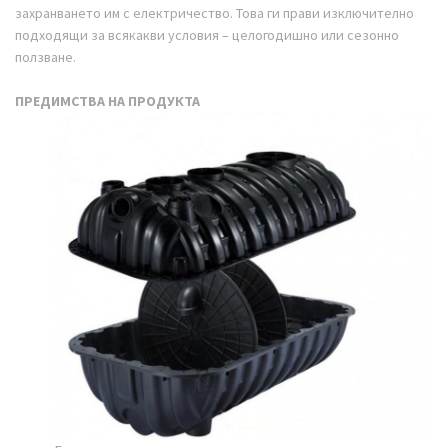
захранването им с електричество. Това ги прави изключително
подходящи за всякакви условия – целогодишно или сезонно
ползване.
ПРЕДИМСТВА НА ПРОДУКТА