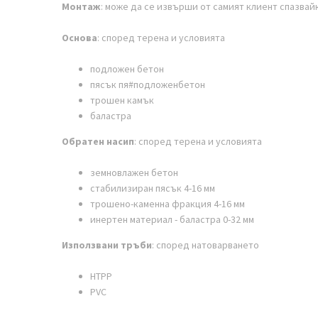
Монтаж
: може да се извърши от самият клиент спазвай
Основа
: според терена и условията
подложен бетон
пясък пя#подложенбетон
трошен камък
баластра
Обратен насип
:
според терена и условията
земновлажен бетон
стабилизиран пясък 4-16 мм
трошено-каменна фракция 4-16 мм
инертен материал - баластра 0-32 мм
Използвани тръби
: според натоварването
НТРР
PVC