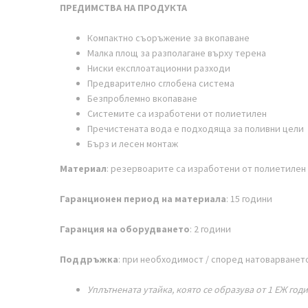
ПРЕДИМСТВА НА ПРОДУКТА
Компактно съоръжение за вкопаване
Малка площ за разполагане върху терена
Ниски експлоатационни разходи
Предварително сглобена система
Безпроблемно вкопаване
Системите са изработени от полиетилен
Пречистената вода е подходяща за поливни цели
Бърз и лесен монтаж
Материал
: резервоарите са изработени от полиетилен
Гаранционен период на материала
: 15 години
Гаранция на оборудването
: 2 години
Поддръжка
: при необходимост / според натоварванет
Уплътнената утайка, която се образува от 1 ЕЖ годи