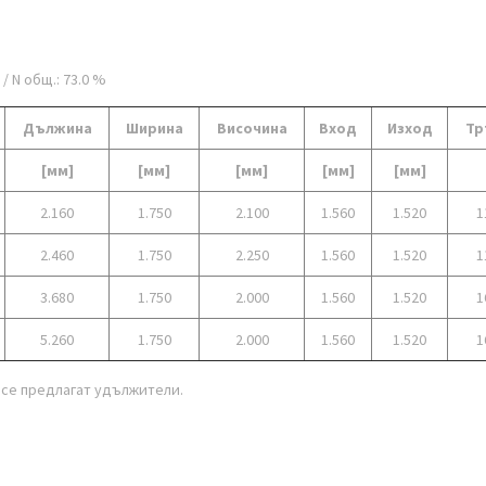
 / N общ.: 73.0 %
Дължина
Ширина
Височина
Вход
Изход
Тр
[мм]
[мм]
[мм]
[мм]
[мм]
2.160
1.750
2.100
1.560
1.520
1
2.460
1.750
2.250
1.560
1.520
1
3.680
1.750
2.000
1.560
1.520
1
5.260
1.750
2.000
1.560
1.520
1
 се предлагат удължители.