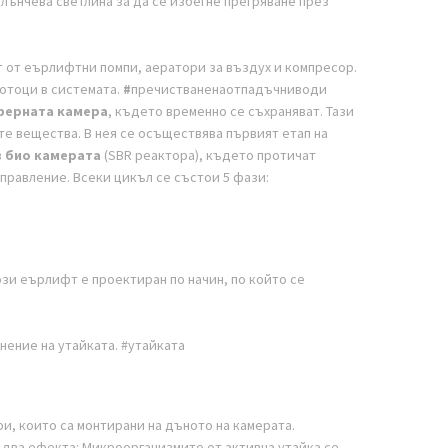
лънчева светлина за да се избегне прегряване през
т от еърлифтни помпи, аератори за въздух и компресор.
отоци в системата.
#
пречистваненаотпадъчниводи
ферната камера
, където временно се съхраняват. Тази
е вещества. В нея се осъществява първият етап на
в
био камерата
(SBR реактора), където протичат
равление. Всеки цикъл се състои 5 фази:
зи еърлифт е проектиран по начин, по който се
нение на утайката. #утайката
и, които са монтирани на дъното на камерата.
 два ефекта: Микроорганизмите от активна утайка се