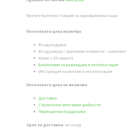
Пречиствателна станция за еднофамилна къща
Посочената цена включва
:
Въздуходувка
Въздуховод с крепежни елементи – комплект
К
апак с UV защита
Биоензими за въвеждане в експлоатация
Инструкция за монтаж и експлоатация
Посочената цена не включва
:
Доставка
Строително монтажни дейности
Периодична поддръжка
Срок за доставка
: на склад