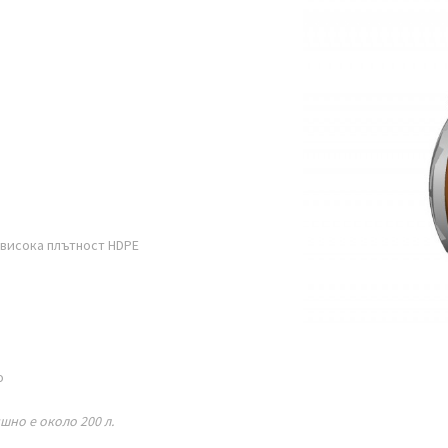
 висока плътност HDPE
о
шно е около 200 л.