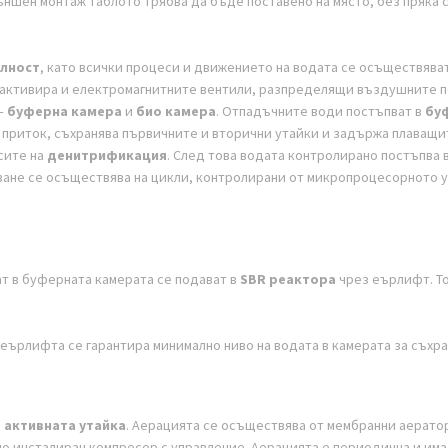
ъншен монтаж таблото трябва да бъде поставено на място, без пряка с
елност
, като всички процеси и движението на водата се осъществява
 активира и електромагнитните вентили, разпределящи въздушните п
 –
буферна камера
и
био камера
. Отпадъчните води постъпват в
бу
приток, съхранява първичните и вторични утайки и задържа плаващит
сите на
денитрификация
. След това водата контролирано постъпва 
ане се осъществява на цикли, контролирани от микропроцесорното уп
т в буферната камерата се подават в
SBR реактора
чрез еърлифт. То
еърлифта се гарантира минимално ниво на водата в камерата за съхра
с
активната утайка
. Аерацията се осъществява от мембранни аератор
о инсталиран компресор с управление. Аерацията е периодична и има