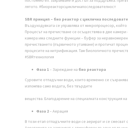
постоянно ел. захранване и достъп за поддръжка. При в
лятото. #биореакторсцикличнапоследователност
SBR принцип – био реактор с циклична последоват
Въздуходувката се управлява от микропроцесор, който
Процесът на пречистване се осъществява в две камери
камера има следните функции – буфер за неравномерен 
пречистването (първичното утаяване) и протичат проце
процесите на нитрификация. Там биологичното пречиств
#SBRтехнология
Фаза 1
– Зареждане на
био реактора
Суровите отпадъчни води, които временно се съхранява
изпомпва само водата, без твърдите
вещества. Благодарение на специалната конструкция на 
Фаза 2
– Аерация
В този етап отпадъчните води се аерират и се смесват 
Аераторите се захранват с атмосферен въздух от външн