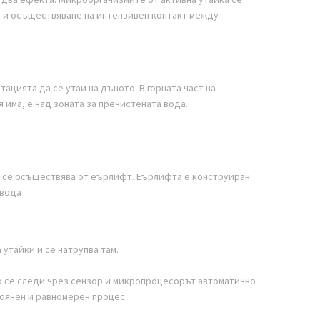
те и осъществяване на интензивен контакт между
тацията да се утаи на дъното. В горната част на
 има, е над зоната за пречистената вода.
е се осъществява от еърлифт. Еърлифта е конструиран
авода
утайки и се натрупва там.
 То се следи чрез сензор и микропроцесорът автоматично
тоянен и равномерен процес.