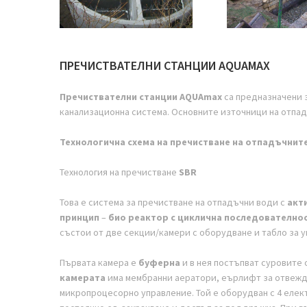
ПРЕЧИСТВАТЕЛНИ СТАНЦИИ AQUAMAX
Пречиствателни станции AQUAmax
са предназначени з
канализационна система. Основните източници на отпад
Технологична схема на пречистване на отпадъчнит
Технология на пречистване
SBR
Това е система за пречистване на отпадъчни води с
акт
принцип
–
био реактор с циклична последователно
състои от две секции/камери с оборудване и табло за у
Първата камера е
буферна
и в нея постъпват суровите
камерата
има мембранни аератори, еърлифт за отвежда
микропроцесорно управление. Той е оборудван с 4 елект