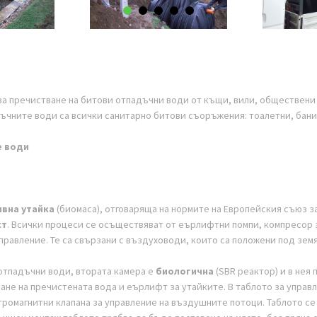
а пречистване на битови отпадъчни води от къщи, вили, обществени 
ъчните води са всички санитарно битови съоръжения: тоалетни, бани
е води
ивна утайка
(биомаса), отговаряща на нормите на Европейския съюз з
ст
. Всички процеси се осъществяват от еърлифтни помпи, компресор 
правление. Те са свързани с въздуховоди, които са положени под земя
 отпадъчни води, втората камера е
биологична
(SBR реактор) и в нея
не на пречистената вода и еърлифт за утайките. В таблото за управ
ромагнитни клапана за управление на въздушните потоци. Таблото се