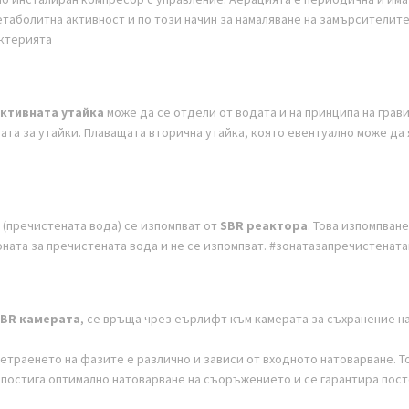
етаболитна активност и по този начин за намаляване на замърсители
актерията
ктивната утайка
може да се отдели от водата и на принципа на грави
ната за утайки. Плаващата вторична утайка, която евентуално може да я
(пречистената вода) се изпомпват от
SBR реактора
. Това изпомпван
зоната за пречистената вода и не се изпомпват. #зонатазапречистенат
BR камерата
, се връща чрез еърлифт към камерата за съхранение на 
еметраенето на фазите е различно и зависи от входното натоварване.
е постига оптимално натоварване на съоръжението и се гарантира пос