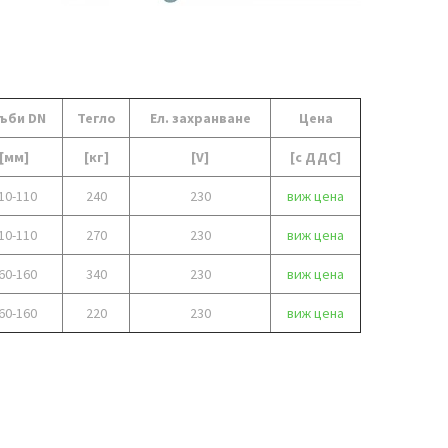
ъби DN
Тегло
Ел. захранване
Цена
[мм]
[кг]
[V]
[с ДДС]
10-110
240
230
виж цена
10-110
270
230
виж цена
60-160
340
230
виж цена
60-160
220
230
виж цена