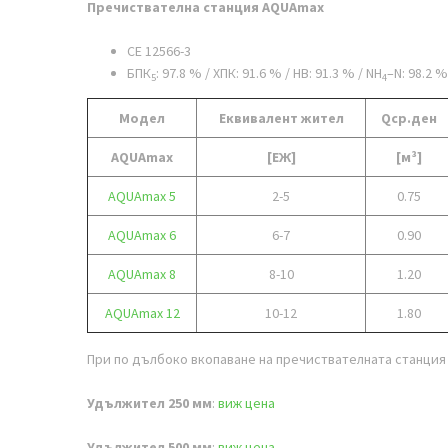
Пречиствателна станция AQUAmax
CE 12566-3
БПК
: 97.8 % / ХПК: 91.6 % / НВ: 91.3 % / NH
–N: 98.2 %
5
4
Модел
Еквивалент жител
Qср.ден
AQUAmax
[ЕЖ]
[м³]
AQUAmax 5
2-5
0.75
AQUAmax 6
6-7
0.90
AQUAmax 8
8-10
1.20
AQUAmax 12
10-12
1.80
При по дълбоко вкопаване на пречиствателната станция
Удължител 250 мм
:
виж цена
Удължител 500 мм
:
виж цена