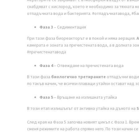
снабдяват с кислород, което е необходимо за тяхната м
отпадъчната вода и бактерията. #отпадъчнатавода, #б
Фаза 3
– Седиментация
При тази фаза биореакторът е в покой и няма аерация.
А
камерата е зоната за пречистената вода, а в долната зо
#пречистенатавода
Фаза 4
– Отвеждане на пречистената вода
В тази фаза
биологично третираните
отпадъчни води 
по такъв начин, че всички плаващи утайки остават над 
Фаза 5
– Връщане на излишната утайка
В този етап излишъкът от активна утайка на дъното на
S
След края на Фаза 5 започва новият цикъл с Фаза 1. Вр
сменя режимите на работа спрямо него. По този начин с