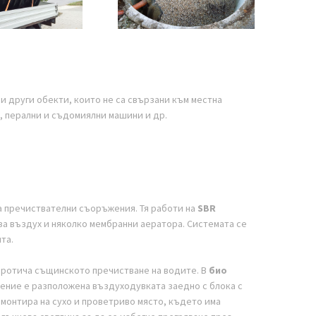
и други обекти, които не са свързани към местна
, перални и съдомиялни машини и др.
а пречиствателни съоръжения. Тя работи на
SBR
за въздух и няколко мембранни аератора. Системата се
та.
 протича същинското пречистване на водите. В
био
ление е разположена въздуходувката заедно с блока с
 монтира на сухо и проветриво място, където има