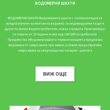
ВОДОМЕРНИ ШАХТИ
ВОДОМЕРНИ ШАХТИ Водомерните шахти с топлоизолация са
предназначени за монтаж на водомер за индивидуални къщи и
други по-малки водопотребители, извън сградата. Произвеждат
се повече от 25 години и има над 100 000 потребители.
Предимства: #ВодомернаШахта термоизолацията предпазва
водомера от замръзване при зимни условия предотвратява
замръзване на свързваща инсталация - шахтата
ВИЖ ОЩЕ