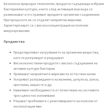
Безопасна природна технология, продукти съдържащи избрани
бактериални култури, които след активация във вода се
размножават и отстраняват вредните органични съединения.
При процесите не се отделят неприятни миризми.
Характеризират се с висока концентрация на полезни
микроорганизми.
Предимства
:
Предотвратяват натрупването на органични вещества,
като ги разграждат и редуцират
Висококачествени продукти с високо съдържание на
активни култури бактерии
#културибактерии, #бактерии
Премахват неприятните миризми по естествен начин
Ускоряват разграждането на мазнини, целулоза, греси,
протеини, нишесте и др.
Намаляват необходимоста от почистване на системите
чрез цялостно изпомпване
Решават проблемите с реактивирането на излезли от
експлоатация ями