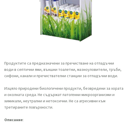
Продуктите са предназначени за пречистване на отпадъчни
води в септични ями, външни тоалетни, мазноуловители, тръби,
сифони, канали и пречиствателни станции за отпадъчни води.
Изцяло природени биологичени продукти, безвредени за хората
и околната среда. Не съдържат патогенни микроорганизми и
химикали, неутрални и нетоксични. Не са агресивни към
третираните повърхности.
Описание
: