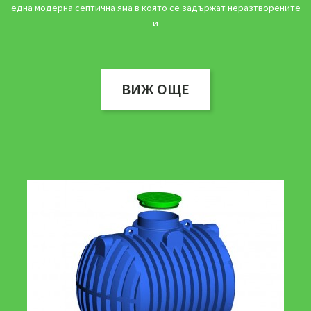
една модерна септична яма в която се задържат неразтворените
и
ВИЖ ОЩЕ