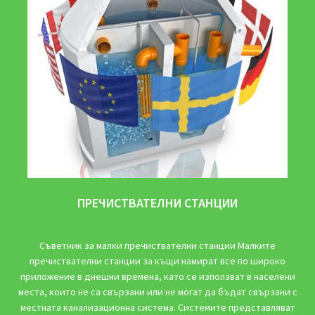
ПРЕЧИСТВАТЕЛНИ СТАНЦИИ
Съветник за малки пречиствателни станции Малките
пречиствателни станции за къщи намират все по широко
приложение в днешни времена, като се използват в населени
места, които не са свързани или не могат да бъдат свързани с
местната канализационна система. Системите представляват